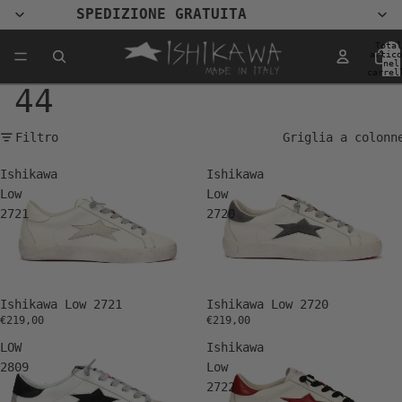
SPEDIZIONE GRATUITA
Total
artico
nel
carrel
0
44
Filtro
Griglia a colonn
Ishikawa
Ishikawa
Low
Low
2721
2720
Ishikawa Low 2721
Ishikawa Low 2720
€219,00
€219,00
LOW
Ishikawa
2809
Low
2722