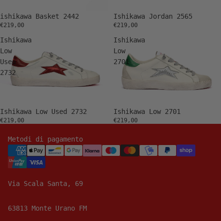
ishikawa Basket 2442
Ishikawa Jordan 2565
€219,00
€219,00
Ishikawa
Ishikawa
Low
Low
Used
2701
2732
Ishikawa Low Used 2732
Ishikawa Low 2701
€219,00
€219,00
Metodi di pagamento
Via Scala Santa, 69
63813 Monte Urano FM